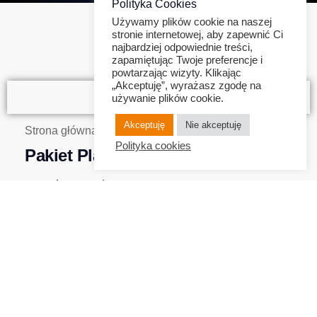
Polityka Cookies
Używamy plików cookie na naszej
stronie internetowej, aby zapewnić Ci
najbardziej odpowiednie treści,
zapamiętując Twoje preferencje i
powtarzając wizyty. Klikając
„Akceptuję”, wyrażasz zgodę na
używanie plików cookie.
Akceptuję
Nie akceptuję
Jesteś tutaj:
Strona główna
Sklepy internetowe
Pakiet Premium
Polityka cookies
Pakiet Platinium
900 zł + VAT / mc
9 900 zł + VAT / rok (miesiąc gratis)
Dodaj do koszyka