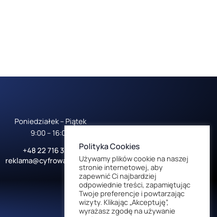
Poniedziałek – Piątek
9:00 – 16:00
Polityka Cookies
+48 22 716 33 57
Używamy plików cookie na naszej
reklama@cyfrowadroga.pl
stronie internetowej, aby
zapewnić Ci najbardziej
odpowiednie treści, zapamiętując
Twoje preferencje i powtarzając
wizyty. Klikając „Akceptuję”,
wyrażasz zgodę na używanie